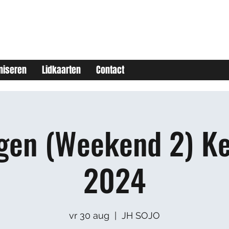
niseren
Lidkaarten
Contact
en (Weekend 2) Ke
2024
vr 30 aug
  |  
JH SOJO