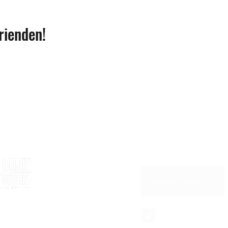
rienden!
Blijf op de hoogte 
Schrijf je in voor 
et de steun van
Maandelijkse
nieuwsbrief