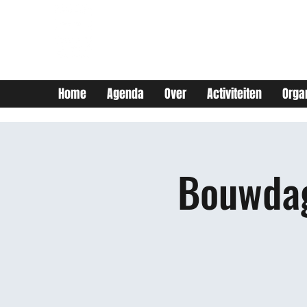
JEUGDHUIS SOJO
DIY lab voor Leuvense
jongeren
Home
Agenda
Over
Activiteiten
Orga
Bouwdag