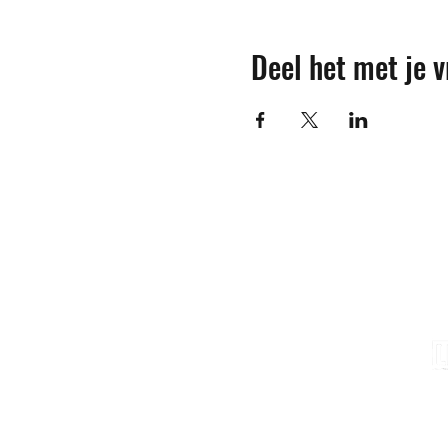
Deel het met je v
Contact
M
info@sojovzw.be
016 25 60 88
Eenmeilaan 35
3010 Kessel-Lo
Ondernemingsnummer:
0852.039.981