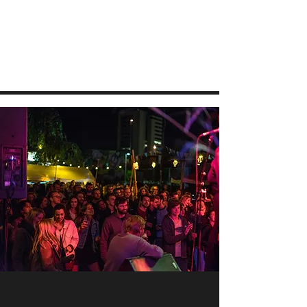
JEUGDHUIS SOJO
DIY lab voor Leuvense jongeren
info@sojovzw.be
016 25 60 88