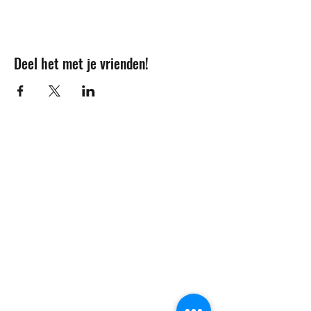
Deel het met je vrienden!
Contact
info@sojovzw.be
016 25 60 88
Eenmeilaan 35
3010 Kessel-Lo
Ondernemingsnummer:
0852.039.981
©2020 by Sojovzw.