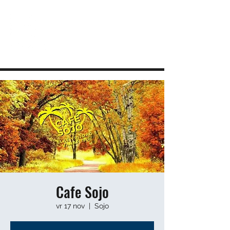
JEUGDHUIS SOJO
DIY lab voor Leuvense jongeren
info@sojovzw.be
016 25 60 88
Cafe Sojo
vr 17 nov
  |  
Sojo