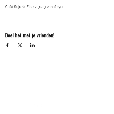
Café Sojo ☆ Elke vrijdag vanaf 19u!
Deel het met je vrienden!
Contact
info@sojovzw.be
016 25 60 88
Eenmeilaan 35
3010 Kessel-Lo
Ondernemingsnummer:
0852.039.981
©2020 by Sojovzw.