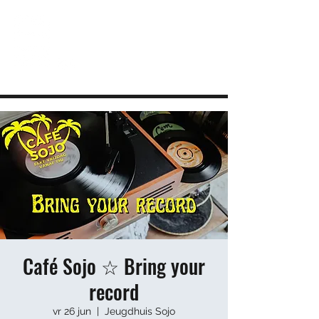
JEUGDHUIS SOJO
DIY lab voor Leuvense jongeren
info@sojovzw.be
016 25 60 88
Café Sojo ☆ Bring your
record
vr 26 jun
  |  
Jeugdhuis Sojo