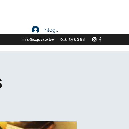
Inloggen
info@sojovzw.be
016 25 60 88
s