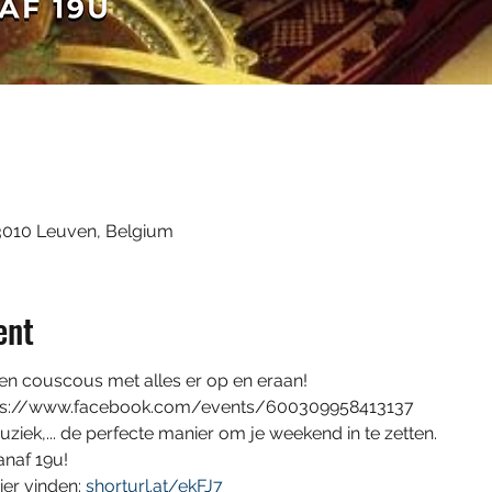
3010 Leuven, Belgium
ent
en couscous met alles er op en eraan!
ttps://www.facebook.com/events/600309958413137
muziek,... de perfecte manier om je weekend in te zetten. 
anaf 19u!
er vinden: 
shorturl.at/ekFJ7