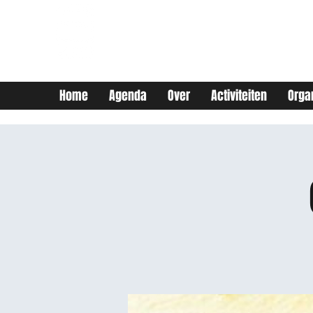
JEUGDHUIS SOJO
DIY lab voor Leuvense
jongeren
Home
Agenda
Over
Activiteiten
Orga