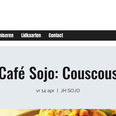
niseren
Lidkaarten
Contact
Café Sojo: Couscou
vr 14 apr
  |  
JH SOJO