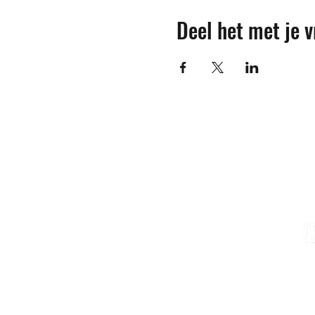
Deel het met je v
Contact
M
info@sojovzw.be
016 25 60 88
Eenmeilaan 35
3010 Kessel-Lo
Ondernemingsnummer:
0852.039.981