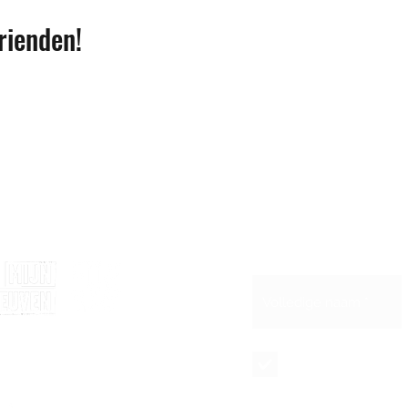
rienden!
Blijf op de hoogte 
Schrijf je in voor 
et de steun van
Maandelijkse
nieuwsbrief