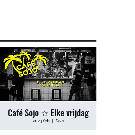
JEUGDHUIS SOJO
DIY lab voor Leuvense jongeren
info@sojovzw.be
016 25 60 88
Café Sojo ☆ Elke vrijdag
vr 23 feb
  |  
Sojo