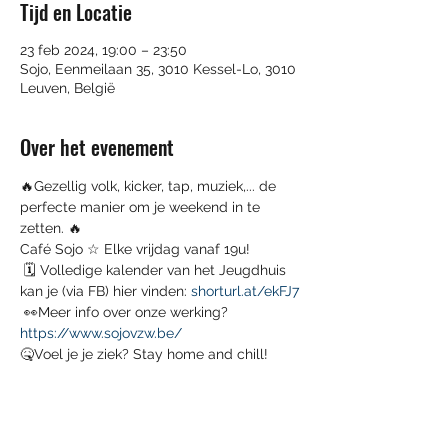
Tijd en Locatie
23 feb 2024, 19:00 – 23:50
Sojo, Eenmeilaan 35, 3010 Kessel-Lo, 3010
Leuven, België
Over het evenement
🔥Gezellig volk, kicker, tap, muziek,... de 
perfecte manier om je weekend in te 
zetten. 🔥 
Café Sojo ☆ Elke vrijdag vanaf 19u! 
 🗓️ Volledige kalender van het Jeugdhuis 
kan je (via FB) hier vinden: 
shorturl.at/ekFJ7
 👀Meer info over onze werking? 
https://www.sojovzw.be/
🤒Voel je je ziek? Stay home and chill!