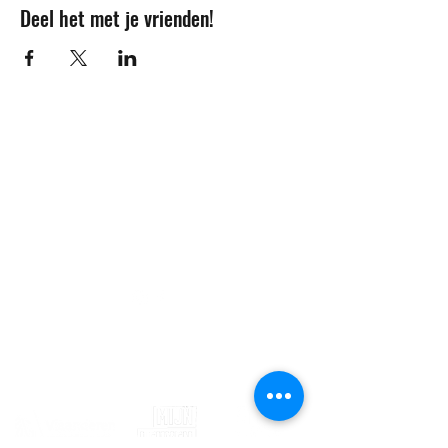
Deel het met je vrienden!
Contact
info@sojovzw.be
016 25 60 88
Eenmeilaan 35
3010 Kessel-Lo
Ondernemingsnummer:
0852.039.981
©2020 by Sojovzw.
Met de steun van