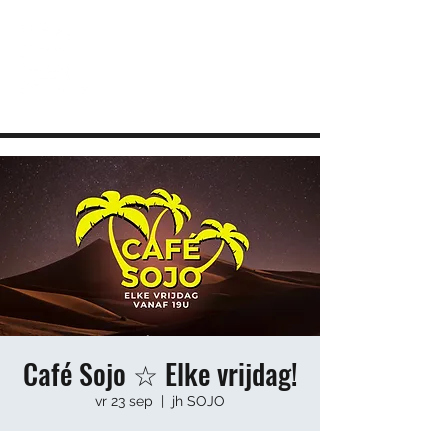
JEUGDHUIS SOJO
DIY lab voor Leuvense jongeren
info@sojovzw.be
016 25 60 88
Café Sojo ☆ Elke vrijdag!
vr 23 sep
  |  
jh SOJO