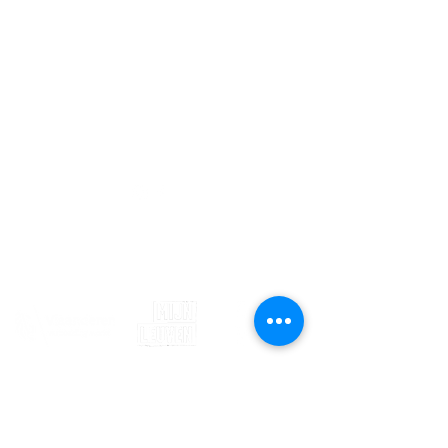
Contact
info@sojovzw.be
016 25 60 88
Eenmeilaan 35
3010 Kessel-Lo
Ondernemingsnummer:
0852.039.981
©2020 by Sojovzw.
Met de steun van
Blijf op de hoogte van ons
jeugdhuis! Schrijf je in voor onze