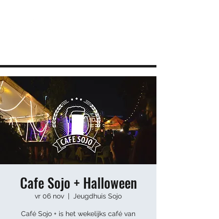
JEUGDHUIS SOJO
DIY lab voor Leuvense jongeren
info@sojovzw.be
016 25 60 88
Cafe Sojo + Halloween
vr 06 nov
  |  
Jeugdhuis Sojo
Café Sojo + is het wekelijks café van