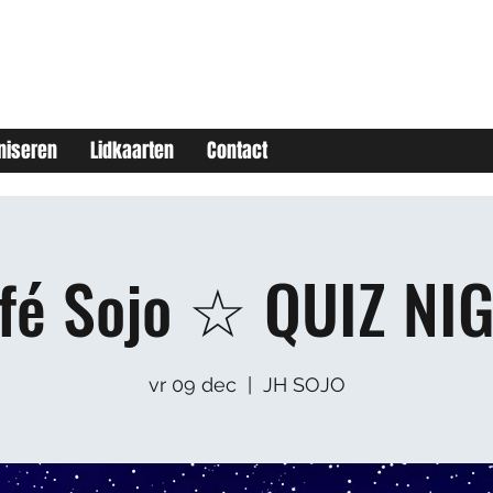
niseren
Lidkaarten
Contact
fé Sojo ☆ QUIZ NI
vr 09 dec
  |  
JH SOJO