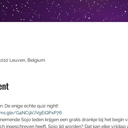
3010 Leuven, Belgium
ent
: De enige échte quiz night!
orms.gle/G4NC9VJVgEiQPxP76
elnemende Sojo leden krijgen een gratis drankje bij het begin v
ich ingeschreven heeft. Sojo lid worden? Dat kan elke vrijdag 