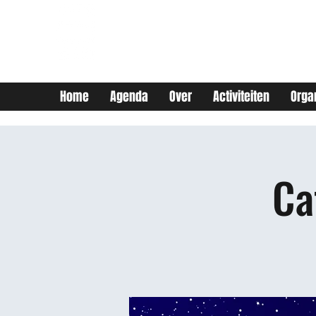
JEUGDHUIS SOJO
DIY lab voor Leuvense
jongeren
Home
Agenda
Over
Activiteiten
Orga
Ca