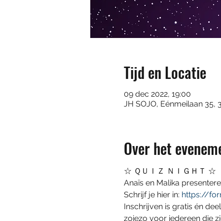
Tijd en Locatie
09 dec 2022, 19:00
JH SOJO, Eénmeilaan 35, 
Over het evenem
☆ ＱＵＩＺ ＮＩＧＨＴ ☆
Anaïs en Malika presenteren
Schrijf je hier in: 
https://f
Inschrijven is gratis én de
zoiezo voor iedereen die z