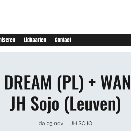
niseren
Lidkaarten
Contact
 DREAM (PL) + W
JH Sojo (Leuven)
do 03 nov
  |  
JH SOJO