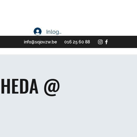
Inloggen
info@sojovzw.be
016 25 60 88
ANHEDA @