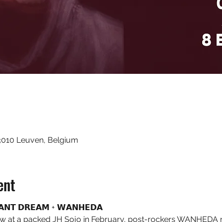
3010 Leuven, Belgium
ent
𝗔𝗡𝗧 𝗗𝗥𝗘𝗔𝗠 + 𝗪𝗔𝗡𝗛𝗘𝗗𝗔

ow at a packed JH Sojo in February, post-rockers WANHEDA ret