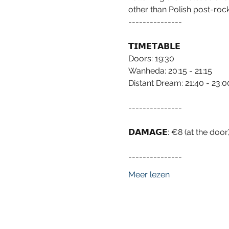
other than Polish post-roc
---------------
𝗧𝗜𝗠𝗘𝗧𝗔𝗕𝗟𝗘

Doors: 19:30

Wanheda: 20:15 - 21:15

Distant Dream: 21:40 - 23:0
---------------
𝗗𝗔𝗠𝗔𝗚𝗘: €8 (at the door
---------------
Meer lezen