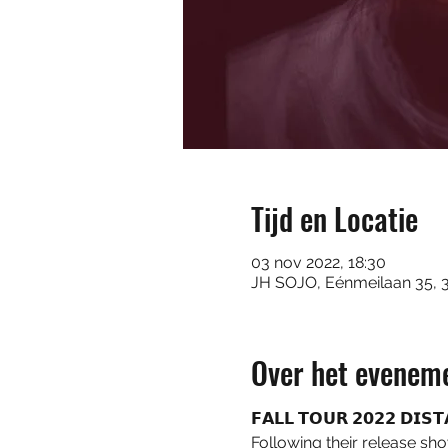
Tijd en Locatie
03 nov 2022, 18:30
JH SOJO, Eénmeilaan 35, 
Over het evenem
𝗙𝗔𝗟𝗟 𝗧𝗢𝗨𝗥 𝟮𝟬𝟮𝟮 𝗗𝗜𝗦
Following their release sh