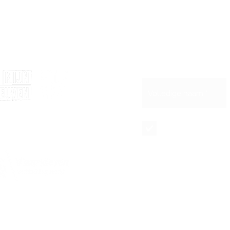
Blijf op de hoogte 
Schrijf je in voor 
et de steun van
Maandelijkse
nieuwsbrief