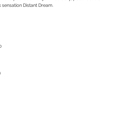
k sensation Distant Dream.
0
)