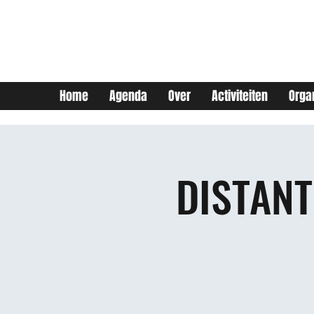
JEUGDHUIS SOJO
DIY lab voor Leuvense
jongeren
Home
Agenda
Over
Activiteiten
Orga
DISTANT