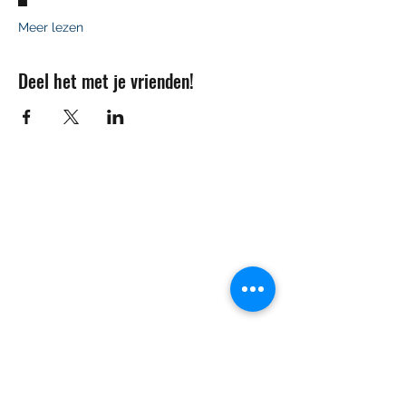
Meer lezen
Deel het met je vrienden!
Contact
info@sojovzw.be
016 25 60 88
Eenmeilaan 35
3010 Kessel-Lo
Ondernemingsnummer:
0852.039.981
©2020 by Sojovzw.