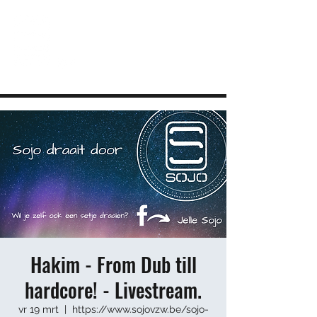
JEUGDHUIS SOJO
DIY lab voor Leuvense jongeren
info@sojovzw.be
016 25 60 88
Hakim - From Dub till
hardcore! - Livestream.
vr 19 mrt
  |  
https://www.sojovzw.be/sojo-