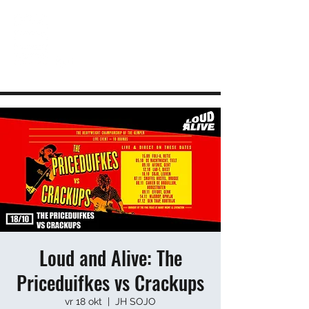
JEUGDHUIS SOJO
DIY lab voor Leuvense jongeren
info@sojovzw.be
016 25 60 88
Loud and Alive: The
Priceduifkes vs Crackups
vr 18 okt
  |  
JH SOJO