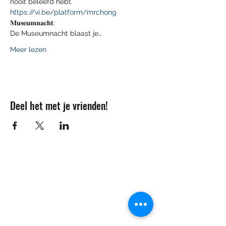
nooit beleefd hebt.
https://vi.be/platform/mrchong
𝐌𝐮𝐬𝐞𝐮𝐦𝐧𝐚𝐜𝐡𝐭:

De Museumnacht blaast je…
Meer lezen
Deel het met je vrienden!
Contact
info@sojovzw.be
016 25 60 88
Eenmeilaan 35
3010 Kessel-Lo