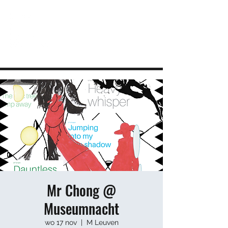
JEUGDHUIS SOJO
DIY lab voor Leuvense jongeren
info@sojovzw.be
016 25 60 88
Mr Chong @
Museumnacht
wo 17 nov
  |  
M Leuven