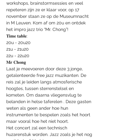
workshops, brainstormsessies en veel 
repeteren zijn ze er klaar voor, op 17 
november staan ze op de Museumnacht 
in M Leuven. Kom af om 20u en ontdek 
het impro jazz trio “Mr. Chong”!
𝐓𝐢𝐦𝐞 𝐭𝐚𝐛𝐥𝐞:

20u - 20u20

21u - 21u20

22u - 22u20
𝐌𝐫 𝐂𝐡𝐨𝐧𝐠

Laat je meevoeren door deze 3 jonge, 
getalenteerde free jazz muzikanten. De 
reis zal je leiden langs atmosferische 
hoogtes, tussen sterrenstelsel en 
kometen. Om daarna vliegensvlug te 
belanden in helse taferelen . Deze gasten 
weten als geen ander hoe hun 
instrumenten te bespelen zoals het hoort 
maar vooral hoe het niet hoort.

Het concert zal een technisch 
huzarenstuk worden. Jazz zoals je het nog 