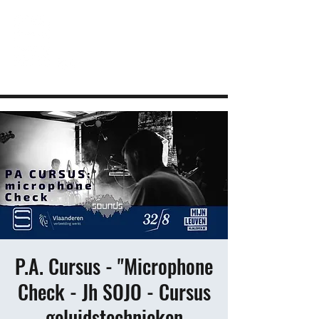
JEUGDHUIS SOJO
DIY lab voor Leuvense jongeren
info@sojovzw.be
016 25 60 88
P.A. Cursus - "Microphone
Check - Jh SOJO - Cursus
geluidstechnieken