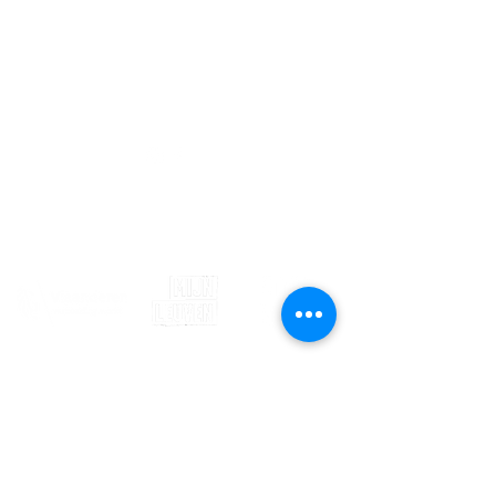
info@sojovzw.be
016 25 60 88
Eenmeilaan 35
3010 Kessel-Lo
Ondernemingsnummer:
0852.039.981
©2020 by Sojovzw.
Met de steun van
Blijf op de hoogte van ons
jeugdhuis! Schrijf je in voor onze
nieuwsbrief!