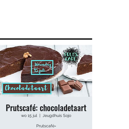
JEUGDHUIS SOJO
DIY lab voor Leuvense jongeren
info@sojovzw.be
016 25 60 88
Prutscafé: chocoladetaart
wo 15 jul
  |  
Jeugdhuis Sojo
Prutscafé=