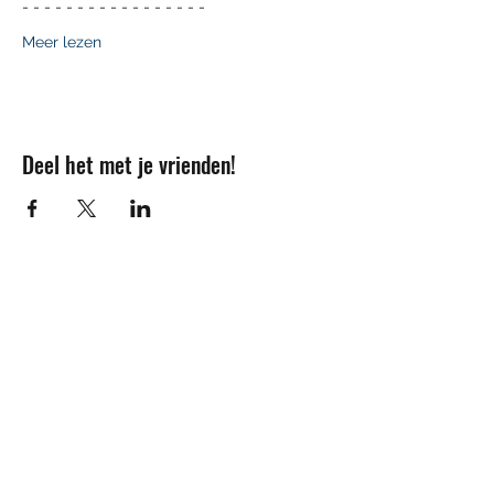
- - - - - - - - - - - - - - - - -
Meer lezen
Deel het met je vrienden!
Contact
info@sojovzw.be
016 25 60 88
Eenmeilaan 35
3010 Kessel-Lo
Ondernemingsnummer:
0852.039.981