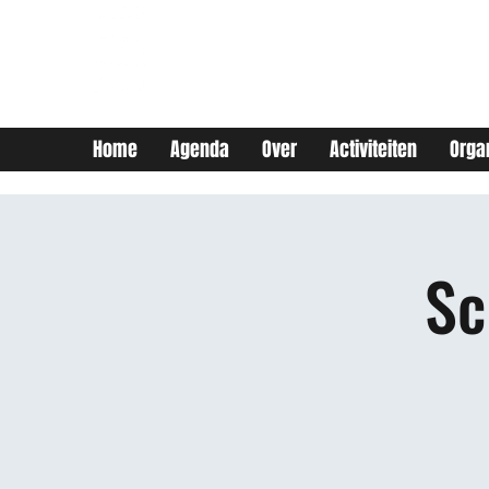
JEUGDHUIS SOJO
DIY lab voor Leuvense
jongeren
Home
Agenda
Over
Activiteiten
Orga
Sc