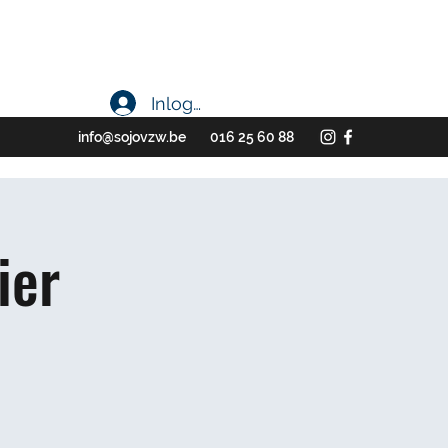
Inloggen
info@sojovzw.be
016 25 60 88
ier