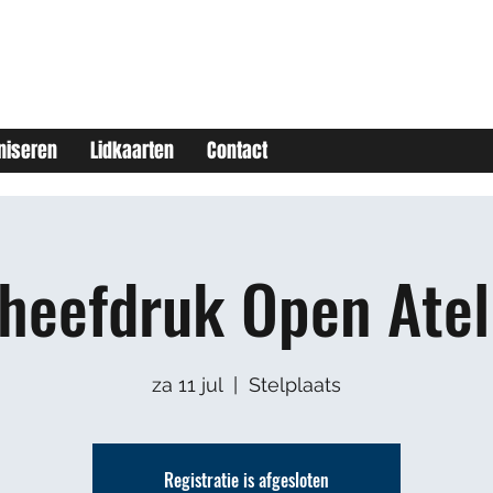
niseren
Lidkaarten
Contact
heefdruk Open Atel
za 11 jul
  |  
Stelplaats
Registratie is afgesloten