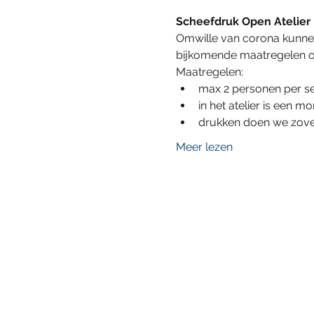
Scheefdruk Open Atelier
Omwille van corona kunnen
bijkomende maatregelen op
Maatregelen:
max 2 personen per ses
in het atelier is een 
drukken doen we zovee
Meer lezen