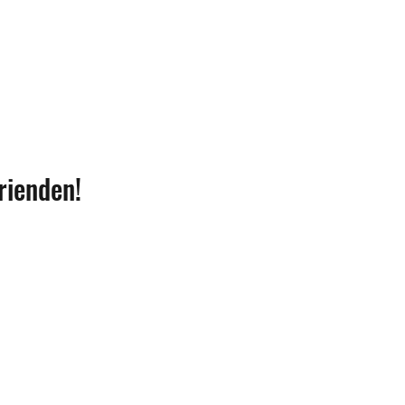
rienden!
Blijf op de hoogte 
Schrijf je in voor 
et de steun van