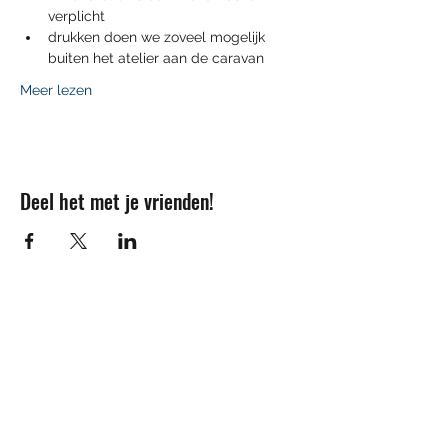
verplicht
drukken doen we zoveel mogelijk 
buiten het atelier aan de caravan
Meer lezen
Deel het met je vrienden!
Contact
info@sojovzw.be
016 25 60 88
Eenmeilaan 35
3010 Kessel-Lo