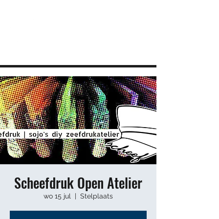
JEUGDHUIS SOJO
DIY lab voor Leuvense jongeren
info@sojovzw.be
016 25 60 88
Scheefdruk Open Atelier
wo 15 jul
  |  
Stelplaats