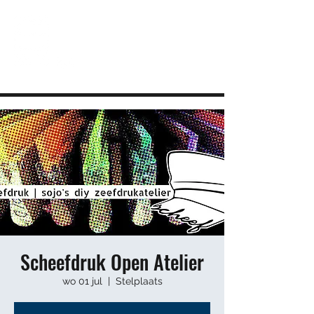
JEUGDHUIS SOJO
DIY lab voor Leuvense jongeren
info@sojovzw.be
016 25 60 88
Scheefdruk Open Atelier
wo 01 jul
  |  
Stelplaats