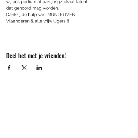
wij ons podium af aan jong/lokaal talent 
dat gehoord mag worden.

Dankzij de hulp van: MIJNLEUVEN, 
Vlaanderen & alle vrijwilligers !!
Deel het met je vrienden!
Contact
info@sojovzw.be
016 25 60 88
Eenmeilaan 35
3010 Kessel-Lo
Ondernemingsnummer:
0852.039.981