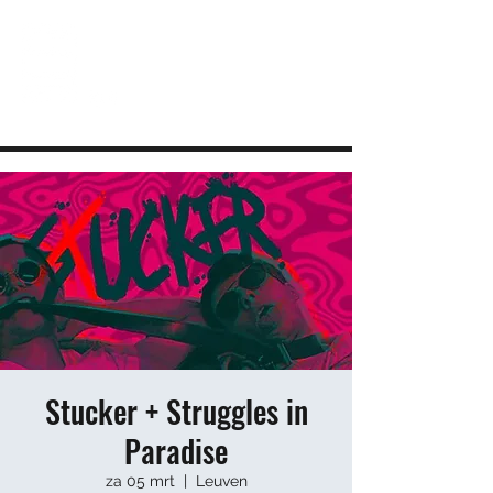
JEUGDHUIS SOJO
DIY lab voor Leuvense jongeren
info@sojovzw.be
016 25 60 88
Stucker + Struggles in
Paradise
za 05 mrt
  |  
Leuven