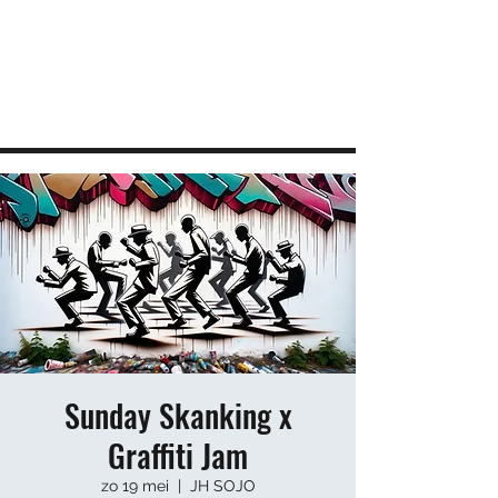
JEUGDHUIS SOJO
DIY lab voor Leuvense jongeren
info@sojovzw.be
016 25 60 88
Sunday Skanking x
Graffiti Jam
zo 19 mei
  |  
JH SOJO