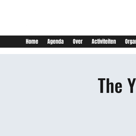
JEUGDHUIS SOJO
DIY lab voor Leuvense
jongeren
Home
Agenda
Over
Activiteiten
Orga
The 