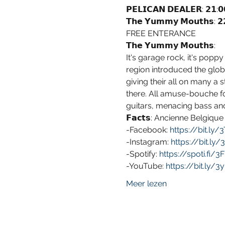
𝗣𝗘𝗟𝗜𝗖𝗔𝗡 𝗗𝗘𝗔𝗟𝗘𝗥: 𝟮𝟭:𝟬
𝗧𝗵𝗲 𝗬𝘂𝗺𝗺𝘆 𝗠𝗼𝘂𝘁𝗵𝘀: 𝟮
FREE ENTERANCE
𝗧𝗵𝗲 𝗬𝘂𝗺𝗺𝘆 𝗠𝗼𝘂𝘁𝗵𝘀: 
It's garage rock, it's pop
region introduced the glo
giving their all on many a s
there. All amuse-bouche for
guitars, menacing bass and
𝗙𝗮𝗰𝘁𝘀: Ancienne Belgique
-Facebook: 
https://bit.ly
-Instagram: 
https://bit.l
-Spotify: 
https://spoti.fi/
-YouTube: 
https://bit.ly/
Meer lezen