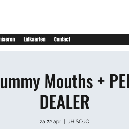
niseren
Lidkaarten
Contact
Yummy Mouths + PE
DEALER
za 22 apr
  |  
JH SOJO