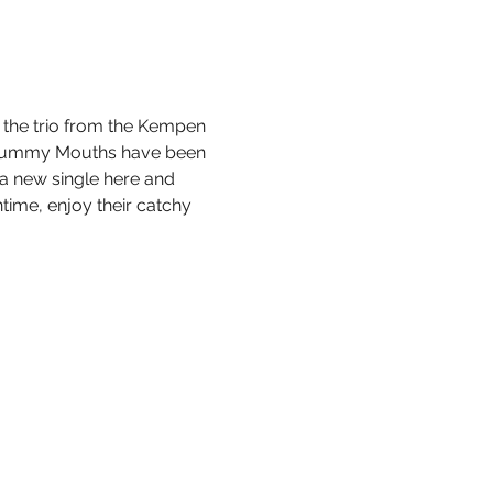
 the trio from the Kempen 
he Yummy Mouths have been 
s a new single here and 
time, enjoy their catchy 