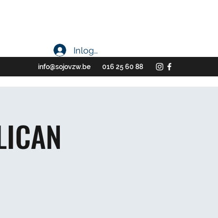
Inloggen
info@sojovzw.be
016 25 60 88
LICAN