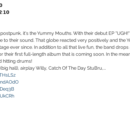


:𝟭𝟬
py postpunk, it's the Yummy Mouths. With their debut EP "UGH!"
be to their sound. That globe reacted very positively and t
tage ever since. In addition to all that live fun, the band drop
 their first full-length album that is coming soon. In the mean
 hitting drums!
 (big hall), airplay Willy, Catch Of The Day StuBru,...
/3THsLSz
y/3ndAOdO
3FDeq3B
3yUkCRh