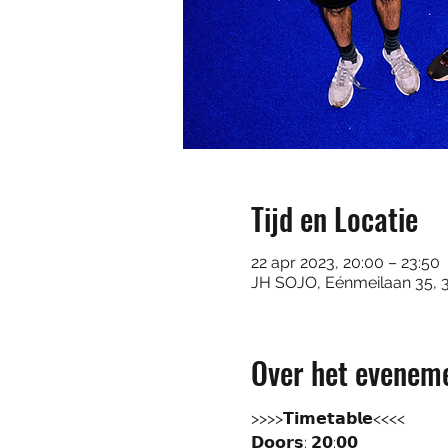
Tijd en Locatie
22 apr 2023, 20:00 – 23:50
JH SOJO, Eénmeilaan 35, 
Over het evenem
>>>>𝗧𝗶𝗺𝗲𝘁𝗮𝗯𝗹𝗲<<<<

𝗗𝗼𝗼𝗿𝘀: 𝟮𝟬:𝟬𝟬
