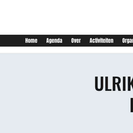
JEUGDHUIS SOJO
DIY lab voor Leuvense
jongeren
Home
Agenda
Over
Activiteiten
Orga
ULRI