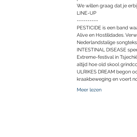
We willen graag dat je erbi
LINE-UP

----------
PESTICIDE is een band waar
Alive en Hostilidades. Ver
Nederlandstalige songtekst
INTESTINAL DISEASE speelt
Extreme-festival in Tsjech
altijd hoe old skool grind
ULRIKES DREAM begon ooit 
kraakbeweging en voert n
Meer lezen