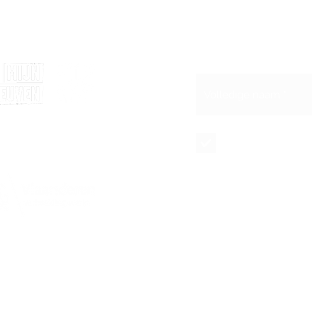
Blijf op de hoogte 
Schrijf je in voor 
et de steun van
Maandelijkse
nieuwsbrief