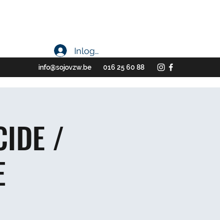
Inloggen
info@sojovzw.be
016 25 60 88
IDE /
E