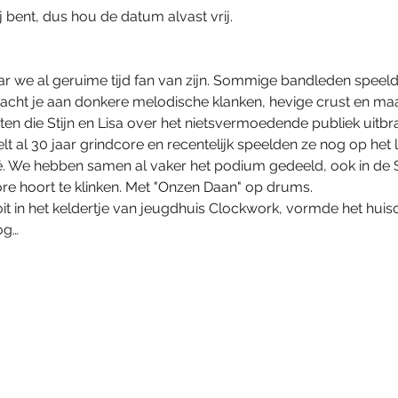
j bent, dus hou de datum alvast vrij.
 we al geruime tijd fan van zijn. Sommige bandleden speelden
wacht je aan donkere melodische klanken, hevige crust en maat
en die Stijn en Lisa over het nietsvermoedende publiek uitbra
 al 30 jaar grindcore en recentelijk speelden ze nog op het
ië. We hebben samen al vaker het podium gedeeld, ook in de S
core hoort te klinken. Met "Onzen Daan" op drums.
in het keldertje van jeugdhuis Clockwork, vormde het huisor
og…