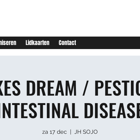
niseren
Lidkaarten
Contact
KES DREAM / PESTIC
INTESTINAL DISEAS
za 17 dec
  |  
JH SOJO